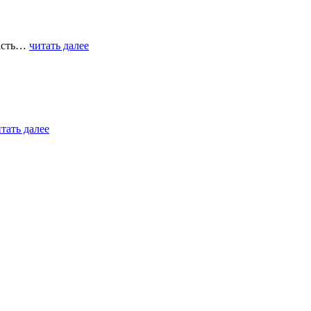
часть…
читать далее
тать далее